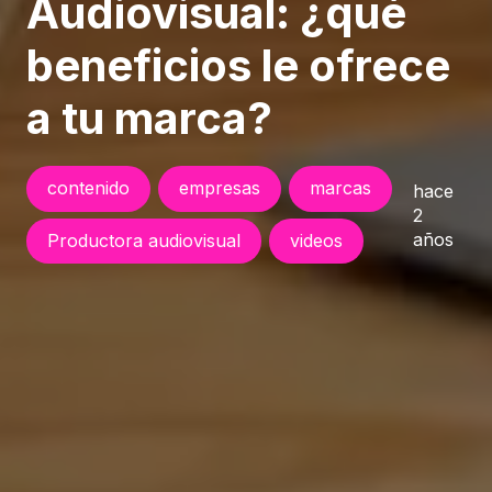
Audiovisual: ¿qué
beneficios le ofrece
a tu marca?
contenido
empresas
marcas
hace
2
años
Productora audiovisual
videos