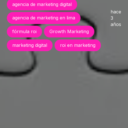
agencia de marketing digital
hace
agencia de marketing en lima
3
años
fórmula roi
Growth Marketing
marketing digital
roi en marketing