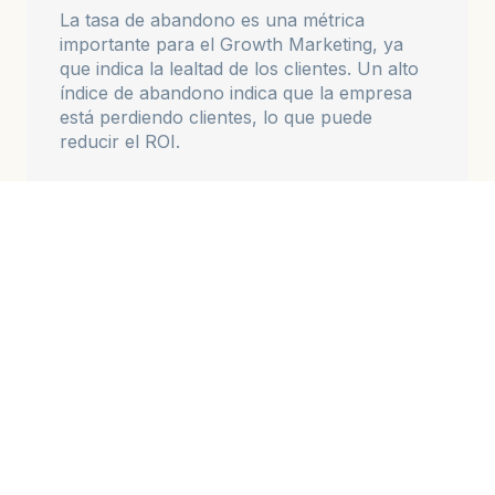
La tasa de abandono es una métrica
importante para el Growth Marketing, ya
que indica la lealtad de los clientes. Un alto
índice de abandono indica que la empresa
está perdiendo clientes, lo que puede
reducir el ROI.
Otras métricas importantes
Además de las métricas anteriores, existen
otras métricas de Growth Marketing que
pueden ser importantes para el ROI, como:
Tasa de apertura de correos
electrónicos.
Tasa de clics en correos electrónicos.
Tasa de conversión de la página de
destino.
Tasa de rebote.